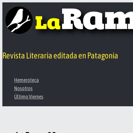
Ir
al
contenido
Revista Literaria editada en Patagonia
Hemeroteca
Nosotros
Último Viernes