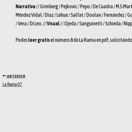
Narrativa
// Grimberg / Pejkovic / Pepo / De Cuadra / M.S.Mart
Méndez Vidal / Díaz / Lehue / Salfat / Doolan / Fernández / G
/ Vera / Di Leo. //
Visual
// Ojeda / Sanguinetti / Schieda / Nipp
Podes
leer gratis
el número 8 de La Rama en pdf, solicitánd
ANTERIOR
La Rama 07