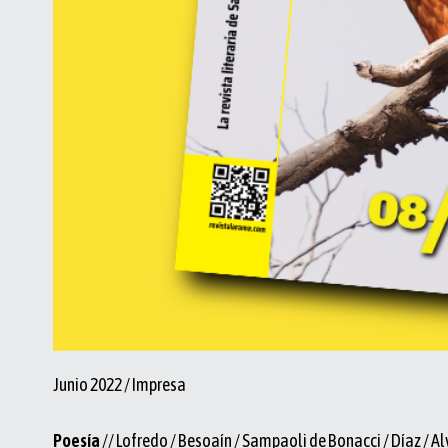
Junio 2022 / Impresa
Poesía
// Lofredo / Besoaín / Sampaoli de Bonacci / Díaz / Alv