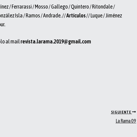
ínez / Ferrarassi / Mosso / Gallego / Quintero / Ritondale /
onzález Isla / Ramos / Andrade. //
Artículos
// Luque / Jiménez
ur.
olo al mail
revista.larama.2019@gmail.com
SIGUIENTE
La Rama 09