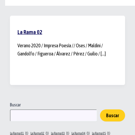
La Rama 02
Verano 2020 / Impresa Poesía // Oses / Maldini /
Gandolfo / Figueroa / Álvarez / Pérez / Guilio / […]
Buscar
Buscar
La Rama 01
(1)
La Rama 02
(1)
La Rama 03
(1)
La Rama 04
(1)
La Rama 05
(1)