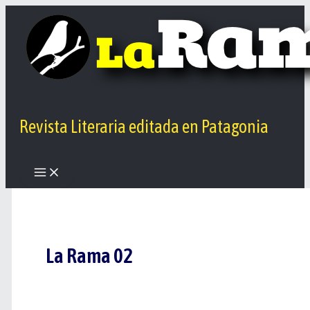
Ir
al
contenido
Revista Literaria editada en Patagonia
La Rama 02