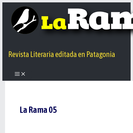
Ir
al
contenido
Revista Literaria editada en Patagonia
La Rama 05