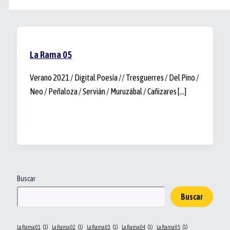
La Rama 05
Verano 2021 / Digital Poesía // Tresguerres / Del Pino /
Neo / Peñaloza / Servián / Muruzábal / Cañizares […]
Buscar
Buscar
La Rama 01
(1)
La Rama 02
(1)
La Rama 03
(1)
La Rama 04
(1)
La Rama 05
(1)